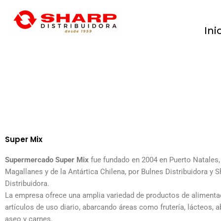
Ir
al
contenido
Ini
Sharp Distribuidora en Punta Arenas |
Abarrotes, Confitería, Aseo y Más
Super Mix
Supermercado Super Mix
fue fundado en 2004 en Puerto Natales,
Magallanes y de la Antártica Chilena, por Bulnes Distribuidora y S
Distribuidora.
La empresa ofrece una amplia variedad de productos de alimenta
artículos de uso diario, abarcando áreas como frutería, lácteos, ab
aseo y carnes.