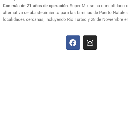
Con más de 21 años de operación
, Super Mix se ha consolidado
alternativa de abastecimiento para las familias de Puerto Natales
localidades cercanas, incluyendo Río Turbio y 28 de Noviembre en
F
I
a
n
c
s
e
t
b
a
o
g
o
r
k
a
m