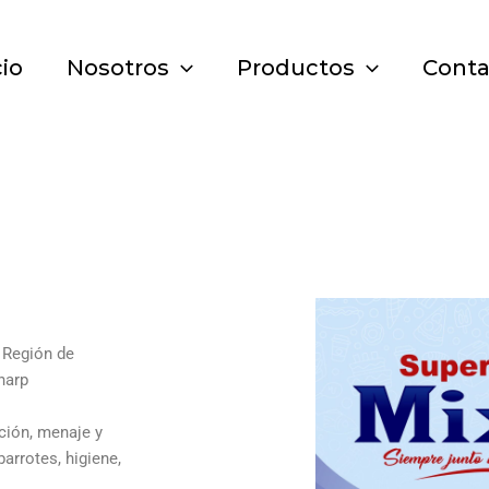
cio
Nosotros
Productos
Conta
 Región de
harp
ción, menaje y
arrotes, higiene,